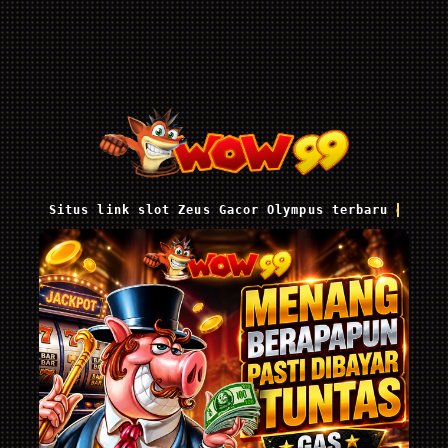
Situs link slot Zeus Gacor Olympus terbaru di Ind